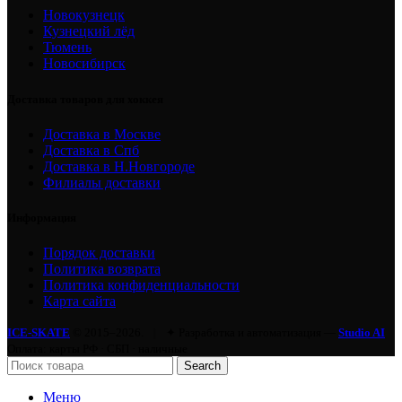
Новокузнецк
Кузнецкий лёд
Тюмень
Новосибирск
Доставка товаров для хоккея
Доставка в Москве
Доставка в Спб
Доставка в Н.Новгороде
Филиалы доставки
Информация
Порядок доставки
Политика возврата
Политика конфиденциальности
Карта сайта
ICE-SKATE
© 2015–2026.
|
✦ Разработка и автоматизация —
Studio AI
Оплата: карты РФ · СБП · наличные
Search
Меню