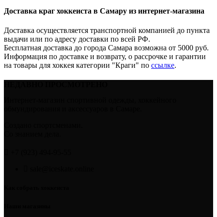
Доставка краг хоккеиста в Самару из интернет-магазина
Доставка осуществляется транспортной компанией до пункта
выдачи или по адресу доставки по всей РФ.
Бесплатная доставка до города Самара возможна от 5000 руб.
Информация по доставке и возврату, о рассрочке и гарантии
на товары для хоккея категории "Краги" по
ссылке
.
НЕДАВНО ПРОСМОТРЕНО
Интернет-магазин спортивной одежды, хоккейного
обмундирования и аксессуаров в Самаре.
Создано спортсменами.
Со знанием дела.
+7 (923) 494-95-55
sale@iceskate.online
Как собрать хоккеиста
Наши магазины