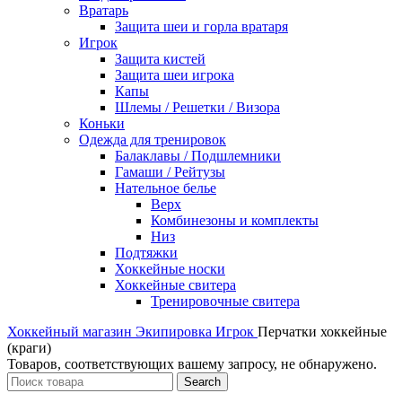
Вратарь
Защита шеи и горла вратаря
Игрок
Защита кистей
Защита шеи игрока
Капы
Шлемы / Решетки / Визора
Коньки
Одежда для тренировок
Балаклавы / Подшлемники
Гамаши / Рейтузы
Нательное белье
Верх
Комбинезоны и комплекты
Низ
Подтяжки
Хоккейные носки
Хоккейные свитера
Тренировочные свитера
Хоккейный магазин
Экипировка
Игрок
Перчатки хоккейные
(краги)
Товаров, соответствующих вашему запросу, не обнаружено.
Search