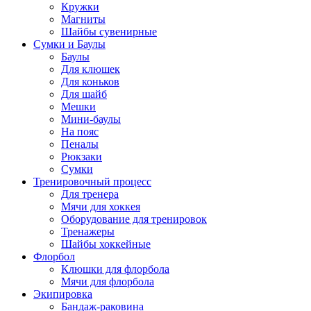
Кружки
Магниты
Шайбы сувенирные
Сумки и Баулы
Баулы
Для клюшек
Для коньков
Для шайб
Мешки
Мини-баулы
На пояс
Пеналы
Рюкзаки
Сумки
Тренировочный процесс
Для тренера
Мячи для хоккея
Оборудование для тренировок
Тренажеры
Шайбы хоккейные
Флорбол
Клюшки для флорбола
Мячи для флорбола
Экипировка
Бандаж-раковина